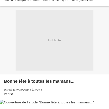
contenait Un grand énorme merci Elisabeth qui m'a bien gâté et ma
choupinette est heureuse d'avoir...
Publicité
Bonne fête à toutes les mamans...
Publié le 25/05/2014 à 05:14
Par
Isa