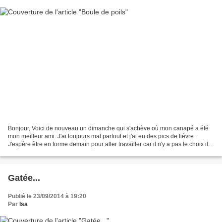
Bonjour, Voici de nouveau un dimanche qui s'achève où mon canapé a été
mon meilleur ami. J'ai toujours mal partout et j'ai eu des pics de fièvre.
J'espère être en forme demain pour aller travailler car il n'y a pas le choix il
faut y aller. Je voulais...
Gatée...
Publié le 23/09/2014 à 19:20
Par
Isa