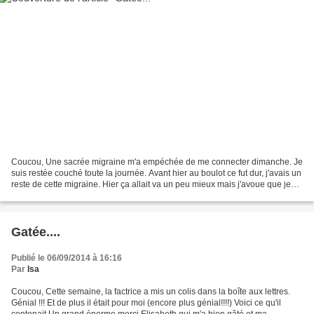
Coucou, Une sacrée migraine m'a empéchée de me connecter dimanche. Je
suis restée couché toute la journée. Avant hier au boulot ce fut dur, j'avais un
reste de cette migraine. Hier ça allait va un peu mieux mais j'avoue que je
suis naze. Qu'est ce qu'il...
Gatée....
Publié le 06/09/2014 à 16:16
Par
Isa
Coucou, Cette semaine, la factrice a mis un colis dans la boîte aux lettres.
Génial !!! Et de plus il était pour moi (encore plus génial!!!!) Voici ce qu'il