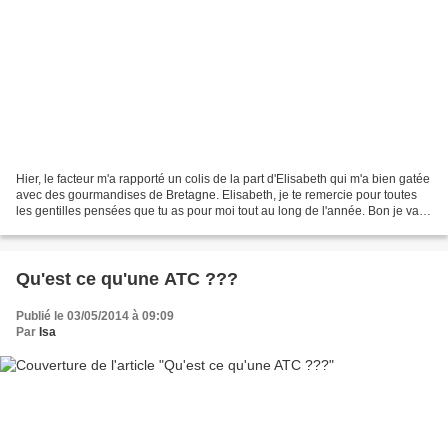
Hier, le facteur m'a rapporté un colis de la part d'Elisabeth qui m'a bien gatée
avec des gourmandises de Bretagne. Elisabeth, je te remercie pour toutes
les gentilles pensées que tu as pour moi tout au long de l'année. Bon je vais
aller étendre mon linge......
Qu'est ce qu'une ATC ???
Publié le 03/05/2014 à 09:09
Par
Isa