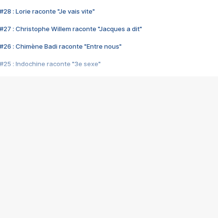
28 : Lorie raconte "Je vais vite"
#27 : Christophe Willem raconte "Jacques a dit"
#26 : Chimène Badi raconte "Entre nous"
#25 : Indochine raconte "3e sexe"
#24 : Zaho raconte "C'est chelou"
#23 : Patrick Bruel raconte "Au café des délices"
#22 : Kyo raconte "Le chemin"
#21 : Nolwenn Leroy raconte "Cassé"
#20 : Patrick Hernandez raconte "Born to be alive"
#19 : Lorie raconte "Près de moi"
#18 : Michael Jones raconte "A nos actes manqués" (avec Jean-Jacque
#17 : Khaled raconte "Aïcha"