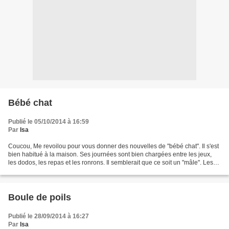
Bébé chat
Publié le 05/10/2014 à 16:59
Par
Isa
Coucou, Me revoilou pour vous donner des nouvelles de "bébé chat". Il s'est
bien habitué à la maison. Ses journées sont bien chargées entre les jeux,
les dodos, les repas et les ronrons. Il semblerait que ce soit un "mâle". Les
enfants l'ont appelé "Pompon"....
Boule de poils
Publié le 28/09/2014 à 16:27
Par
Isa