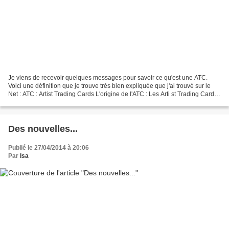
Je viens de recevoir quelques messages pour savoir ce qu'est une ATC.
Voici une définition que je trouve très bien expliquée que j'ai trouvé sur le
Net : ATC : Artist Trading Cards L'origine de l'ATC : Les Arti st Trading Cards,
appelées également "Art...
Des nouvelles...
Publié le 27/04/2014 à 20:06
Par
Isa