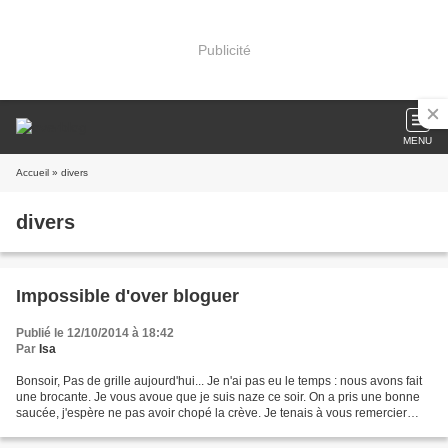
Publicité
MENU
Accueil
» divers
divers
Impossible d'over bloguer
Publié le 12/10/2014 à 18:42
Par
Isa
Bonsoir, Pas de grille aujourd'hui... Je n'ai pas eu le temps : nous avons fait
une brocante. Je vous avoue que je suis naze ce soir. On a pris une bonne
saucée, j'espère ne pas avoir chopé la crève. Je tenais à vous remercier
pour tous vos gentils commentaires...