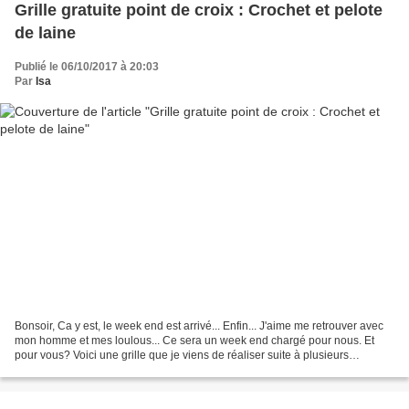
Grille gratuite point de croix : Crochet et pelote
de laine
Publié le 06/10/2017 à 20:03
Par
Isa
Bonsoir, Ca y est, le week end est arrivé... Enfin... J'aime me retrouver avec
mon homme et mes loulous... Ce sera un week end chargé pour nous. Et
pour vous? Voici une grille que je viens de réaliser suite à plusieurs
demandes depuis la publication de...