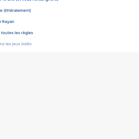
e (littéralement)
im Rayan
 toutes les règles
s les jeux vidéo
us choquant de Rockstar ? - Le scandale BULLY
e plus moche de Steam
du RÊVE tourne au CAUCHEMAR
pendant 8 heures
it… à tort
umiliés par un jeu vidéo
ire - Final Fantasy 8
ti un empire - Age of Empires