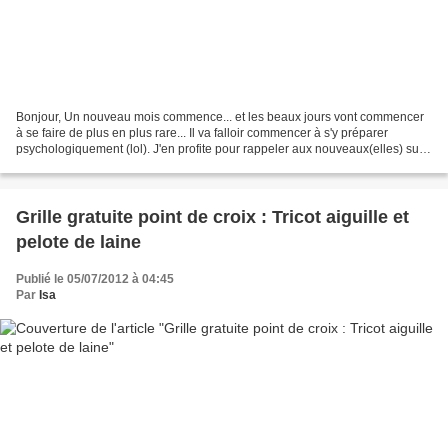
Bonjour, Un nouveau mois commence... et les beaux jours vont commencer
à se faire de plus en plus rare... Il va falloir commencer à s'y préparer
psychologiquement (lol). J'en profite pour rappeler aux nouveaux(elles) sur
mon blog de vous inscrire à la...
Grille gratuite point de croix : Tricot aiguille et
pelote de laine
Publié le 05/07/2012 à 04:45
Par
Isa