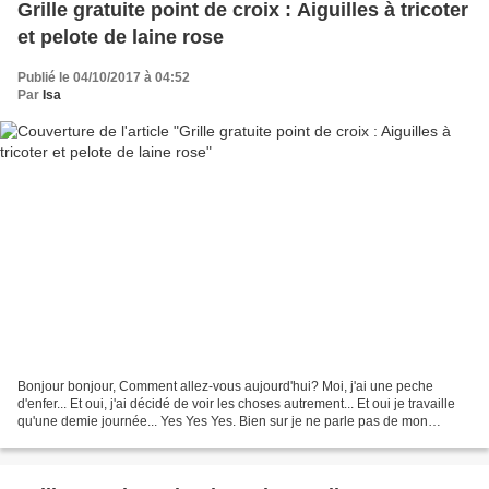
Grille gratuite point de croix : Aiguilles à tricoter
et pelote de laine rose
Publié le 04/10/2017 à 04:52
Par
Isa
Bonjour bonjour, Comment allez-vous aujourd'hui? Moi, j'ai une peche
d'enfer... Et oui, j'ai décidé de voir les choses autrement... Et oui je travaille
qu'une demie journée... Yes Yes Yes. Bien sur je ne parle pas de mon
marathon d'activités des loulous...