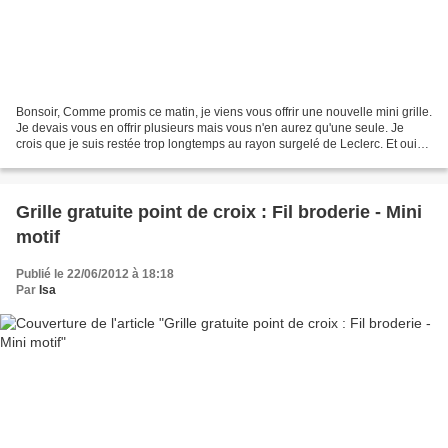
Bonsoir, Comme promis ce matin, je viens vous offrir une nouvelle mini grille.
Je devais vous en offrir plusieurs mais vous n'en aurez qu'une seule. Je
crois que je suis restée trop longtemps au rayon surgelé de Leclerc. Et oui
mon congélateur est rempli...
Grille gratuite point de croix : Fil broderie - Mini
motif
Publié le 22/06/2012 à 18:18
Par
Isa