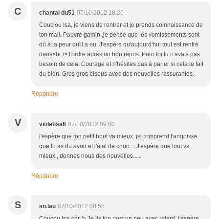
C
chantal du51
07/10/2012 18:26
Couciou Isa, je viens de rentrer et je prends coinnaissance de
ton mail. Pauvre gamin ,je pense que les vomissements sont
dû à la peur qu'il a eu. J'espère qu'aujourd'hui tout est rentré
dans<br /> l'ordre après un bon repos. Pour toi tu n'avais pas
besoin de cela. Courage et n'hésites pas à parler si cela te fait
du bien. Gros gros bisous avec des nouvelles rassurantes.
Répondre
V
violetisa8
07/10/2012 09:00
j'espère que ton petit bout va mieux, je comprend l'angoisse
que tu as du avoir et l'état de choc.... J'espère que tout va
mieux , donnes nous des nouvelles.....
Répondre
S
so.lau
07/10/2012 08:55
Coucou Isa,<br /> Je lis ton post un peu avec retard, j'éspère