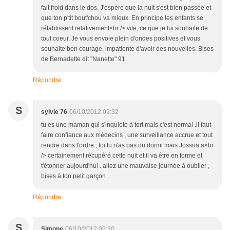
fait froid dans le dos. J'espère que la nuit s'est bien passée et
que ton p'tit bout'chou va mieux. En principe les enfants se
rétablissent relativement<br /> vite, ce que je lui souhaite de
tout coeur. Je vous envoie plein d'ondes positives et vous
souhaite bon courage, impatiente d'avoir des nouvelles. Bises
de Bernadette dit "Nanette" 91.
Répondre
S
sylvie 76
06/10/2012 09:32
tu es une maman qui s'inquiète à tort mais c'est normal .il faut
faire confiance aux médecins , une surveillance accrue et tout
rendre dans l'ordre , toi tu n'as pas du dormi mais Jossua a<br
/> certainement récupéré cette nuit et il va être en forme et
t'étonner aujourd'hui . allez une mauvaise journée à oublier ,
bises à ton petit garçon .
Répondre
S
Simone
06/10/2012 09:30