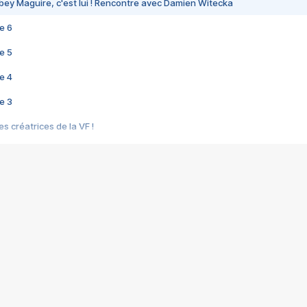
bey Maguire, c'est lui ! Rencontre avec Damien Witecka
e 6
e 5
e 4
e 3
s créatrices de la VF !
e 2
e 1
e Mektoub My Love arrive enfin ! Rencontre avec Shaïn Boumedine et Sal
i : après Toni en famille
elle réalise le bouleversant Dites lui que je l'aime
ais ! Rencontre autour de Vie privée de Rebecca Zlotowski
 de Marguerite, Grave... Rencontre avec Ella Rumpf