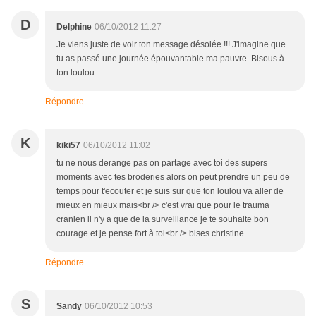
D
Delphine
06/10/2012 11:27
Je viens juste de voir ton message désolée !!! J'imagine que
tu as passé une journée épouvantable ma pauvre. Bisous à
ton loulou
Répondre
K
kiki57
06/10/2012 11:02
tu ne nous derange pas on partage avec toi des supers
moments avec tes broderies alors on peut prendre un peu de
temps pour t'ecouter et je suis sur que ton loulou va aller de
mieux en mieux mais<br /> c'est vrai que pour le trauma
cranien il n'y a que de la surveillance je te souhaite bon
courage et je pense fort à toi<br /> bises christine
Répondre
S
Sandy
06/10/2012 10:53