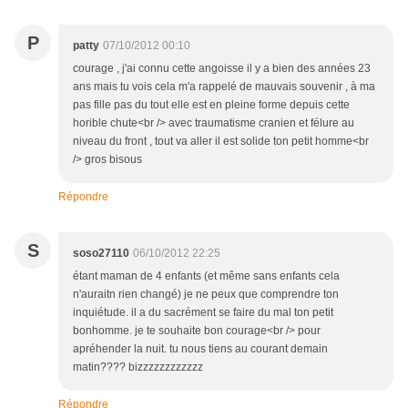
P
patty
07/10/2012 00:10
courage , j'ai connu cette angoisse il y a bien des années 23
ans mais tu vois cela m'a rappelé de mauvais souvenir , à ma
pas fille pas du tout elle est en pleine forme depuis cette
horible chute<br /> avec traumatisme cranien et félure au
niveau du front , tout va aller il est solide ton petit homme<br
/> gros bisous
Répondre
S
soso27110
06/10/2012 22:25
étant maman de 4 enfants (et même sans enfants cela
n'auraitn rien changé) je ne peux que comprendre ton
inquiétude. il a du sacrément se faire du mal ton petit
bonhomme. je te souhaite bon courage<br /> pour
apréhender la nuit. tu nous tiens au courant demain
matin???? bizzzzzzzzzzzz
Répondre