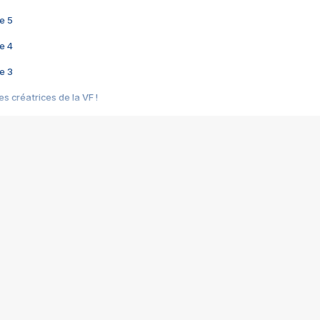
e 5
e 4
e 3
s créatrices de la VF !
e 2
e 1
e Mektoub My Love arrive enfin ! Rencontre avec Shaïn Boumedine et Sal
i : après Toni en famille
elle réalise le bouleversant Dites lui que je l'aime
ais ! Rencontre autour de Vie privée de Rebecca Zlotowski
 de Marguerite, Grave... Rencontre avec Ella Rumpf
 Les Rêveurs, un film intime sur la santé mentale