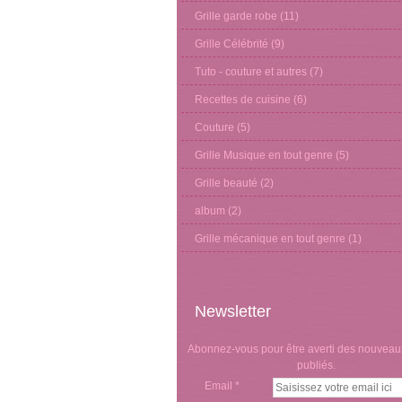
Grille garde robe
(11)
Grille Célébrité
(9)
Tuto - couture et autres
(7)
Recettes de cuisine
(6)
Couture
(5)
Grille Musique en tout genre
(5)
Grille beauté
(2)
album
(2)
Grille mécanique en tout genre
(1)
Newsletter
Abonnez-vous pour être averti des nouveaux
publiés.
Email