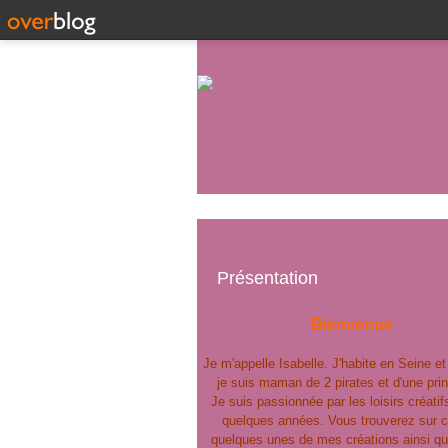
Présentation
Bienvenue
Je m'appelle Isabelle. J'habite en Seine e
je suis maman de 2 pirates et d'une pri
Je suis passionnée par les loisirs créatif
quelques années. Vous trouverez sur c
quelques unes de mes créations ainsi qu