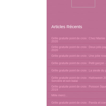
Articles Récents
Grille gratuite point de croix : Chez Mamie 
2020
Grille gratuite point de croix : Deux jolis pa
2020
Grille gratuite point de croix : Une jolie ro
Grille gratuite point de croix : Petit garçon 
Grille gratuite point de croix : La sieste d
Grille gratuite point de croix : Halloween 2
Sorcière et son balai
Grille gratuite point de croix : Poisson Sque
2019
Mille merci...
Grille gratuite point de croix : Panda et co