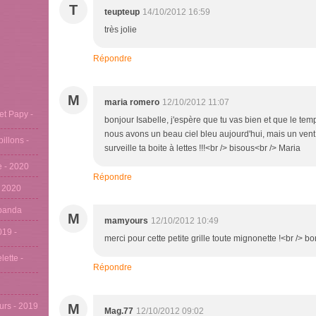
T
teupteup
14/10/2012 16:59
très jolie
Répondre
M
maria romero
12/10/2012 11:07
et Papy -
bonjour Isabelle, j'espère que tu vas bien et que le temp
nous avons un beau ciel bleu aujourd'hui, mais un vent as
pillons -
surveille ta boite à lettes !!!<br /> bisous<br /> Maria
se - 2020
Répondre
- 2020
u panda
M
mamyours
12/10/2012 10:49
019 -
merci pour cette petite grille toute mignonette !<br />
lette -
Répondre
eurs - 2019
M
Mag.77
12/10/2012 09:02