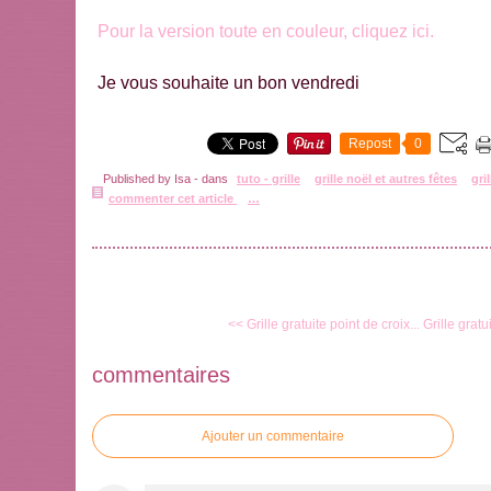
Pour la version toute en couleur, cliquez ici.
Je vous souhaite un bon vendredi
Repost
0
Published by Isa
-
dans
tuto - grille
grille noël et autres fêtes
gri
commenter cet article
…
<< Grille gratuite point de croix...
Grille gratu
commentaires
Ajouter un commentaire