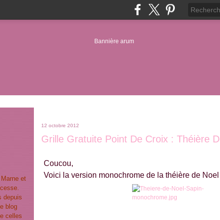
12 octobre 2012
Grille Gratuite Point De Croix : Théièr
Coucou,
Voici la version monochrome de la théière de Noel
t Marne et
ncesse.
s depuis
e blog
e celles