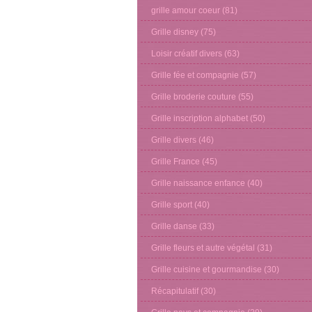
grille amour coeur
(81)
Grille disney
(75)
Loisir créatif divers
(63)
Grille fée et compagnie
(57)
Grille broderie couture
(55)
Grille inscription alphabet
(50)
Grille divers
(46)
Grille France
(45)
Grille naissance enfance
(40)
Grille sport
(40)
Grille danse
(33)
Grille fleurs et autre végétal
(31)
Grille cuisine et gourmandise
(30)
Récapitulatif
(30)