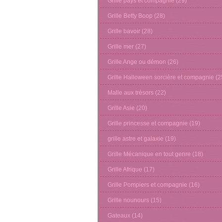
Grille pays et compagnie
(29)
Grille Betty Boop
(28)
Grille bavoir
(28)
Grille mer
(27)
Grille Ange ou démon
(26)
Grille Halloween sorcière et compagnie
(2
Malle aux trésors
(22)
Grille Asie
(20)
Grille princesse et compagnie
(19)
grille astre et galaxie
(19)
Grille Mécanique en tout genre
(18)
Grille Afrique
(17)
Grille Pompiers et compagnie
(16)
Grille nounours
(15)
Gateaux
(14)