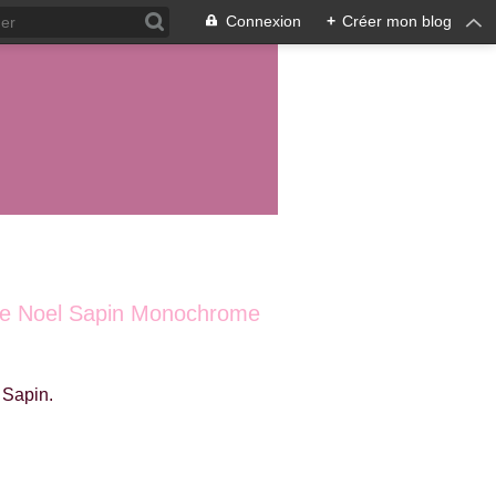
Connexion
+
Créer mon blog
e De Noel Sapin Monochrome
 Sapin.