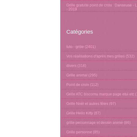
Grille gratuite point de croix : Danseuse - 
- 2019
Catégories
tuto - grille
(2401)
Vos réalisations d'après mes grilles
(532)
divers
(316)
Grille animal
(295)
Point de croix
(112)
Grille ATC biscornu marque page etui etc
(
Grille Noël et autres fêtes
(97)
Grille Hello Kitty
(87)
grille personnage et dessin animé
(86)
Grille personne
(85)