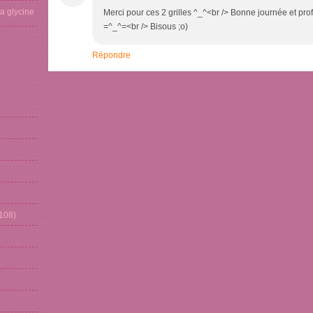
La glycine
Merci pour ces 2 grilles ^_^<br /> Bonne journée et prof
=^_^=<br /> Bisous ;o)
Répondre
108)