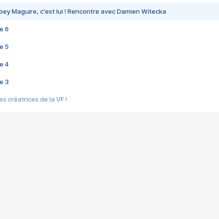
bey Maguire, c'est lui ! Rencontre avec Damien Witecka
e 6
e 5
e 4
e 3
s créatrices de la VF !
e 2
e 1
e Mektoub My Love arrive enfin ! Rencontre avec Shaïn Boumedine et Sal
i : après Toni en famille
elle réalise le bouleversant Dites lui que je l'aime
ais ! Rencontre autour de Vie privée de Rebecca Zlotowski