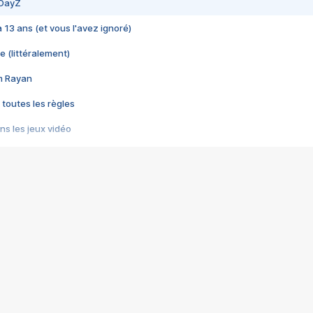
 DayZ
 a 13 ans (et vous l'avez ignoré)
e (littéralement)
im Rayan
 toutes les règles
s les jeux vidéo
us choquant de Rockstar ? - Le scandale BULLY
e plus moche de Steam
du RÊVE tourne au CAUCHEMAR
pendant 8 heures
it… à tort
umiliés par un jeu vidéo
ire - Final Fantasy 8