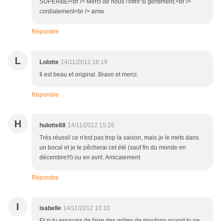
SUPERBE!<br /> Merci de nous l'offrir si gentiment.<br />
cordialement<br /> amw
Répondre
L
Lolotte
14/11/2012 16:19
Il est beau et original. Bravo et merci.
Répondre
H
hulotte88
14/11/2012 15:26
Très réussi! ce n'est pas trop la saison, mais je le mets dans
un bocal et je le pêcherai cet été (sauf fin du monde en
décembre!!!) ou en avril. Amicalement
Répondre
I
isabelle
14/11/2012 10:10
Et si tu essayais de faire des grilles de moutons quand tu ne