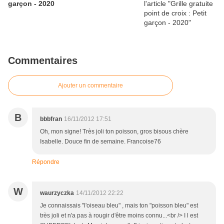
garçon - 2020
Commentaires
Ajouter un commentaire
B
bbbfran
16/11/2012 17:51
Oh, mon signe! Très joli ton poisson, gros bisous chère
Isabelle. Douce fin de semaine. Francoise76
Répondre
W
waurzyczka
14/11/2012 22:22
Je connaissais "l'oiseau bleu" , mais ton "poisson bleu" est
très joli et n'a pas à rougir d'être moins connu...<br /> I l est