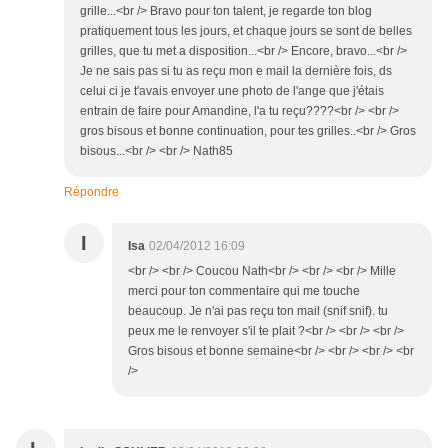
grille...<br /> Bravo pour ton talent, je regarde ton blog
pratiquement tous les jours, et chaque jours se sont de belles
grilles, que tu met a disposition...<br /> Encore, bravo...<br />
Je ne sais pas si tu as reçu mon e mail la dernière fois, ds
celui ci je t'avais envoyer une photo de l'ange que j'étais
entrain de faire pour Amandine, l'a tu reçu????<br /> <br />
gros bisous et bonne continuation, pour tes grilles..<br /> Gros
bisous...<br /> <br /> Nath85
Répondre
I
Isa
02/04/2012 16:09
<br /> <br /> Coucou Nath<br /> <br /> <br /> Mille
merci pour ton commentaire qui me touche
beaucoup. Je n'ai pas reçu ton mail (snif snif). tu
peux me le renvoyer s'il te plait ?<br /> <br /> <br />
Gros bisous et bonne semaine<br /> <br /> <br /> <br
/>