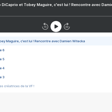
 DiCaprio et Tobey Maguire, c'est lui ! Rencontre avec Dam
bey Maguire, c'est lui ! Rencontre avec Damien Witecka
e 6
e 5
e 4
e 3
s créatrices de la VF !
e 2
e 1