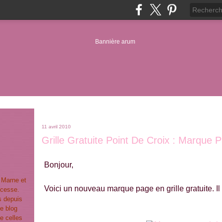
11 avril 2010
Grille Gratuite Point De Croix : Marque
Bonjour,
t Marne et
Voici un nouveau marque page en grille gratuite. Il 
ncesse.
s depuis
e blog
e celles