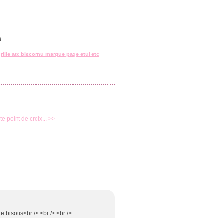
grille atc biscornu marque page etui etc
ite point de croix... >>
le bisous<br /> <br /> <br />