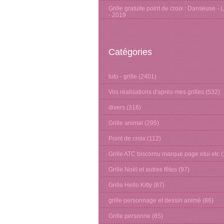
Grille gratuite point de croix : Danseuse - 
- 2019
Catégories
tuto - grille
(2401)
Vos réalisations d'après mes grilles
(532)
divers
(316)
Grille animal
(295)
Point de croix
(112)
Grille ATC biscornu marque page etui etc
(
Grille Noël et autres fêtes
(97)
Grille Hello Kitty
(87)
grille personnage et dessin animé
(86)
Grille personne
(85)