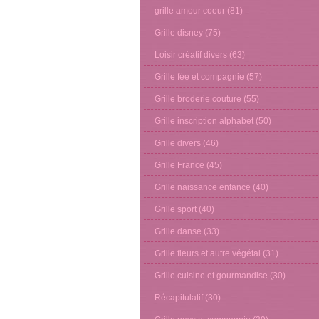
grille amour coeur
(81)
Grille disney
(75)
Loisir créatif divers
(63)
Grille fée et compagnie
(57)
Grille broderie couture
(55)
Grille inscription alphabet
(50)
Grille divers
(46)
Grille France
(45)
Grille naissance enfance
(40)
Grille sport
(40)
Grille danse
(33)
Grille fleurs et autre végétal
(31)
Grille cuisine et gourmandise
(30)
Récapitulatif
(30)