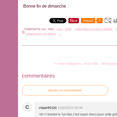
Bonne fin de dimanche
Repost
0
Published by Isa
-
dans
tuto - grille
grille fleurs et autre végétal
commenter cet article
…
<< Vos réalisations : Hello Kitty...
Grille gratu
commentaires
Ajouter un commentaire
C
chipie95320
15/04/2010 00:46
<br /> bientot le 1er Mai c'est super merci pour cette gril