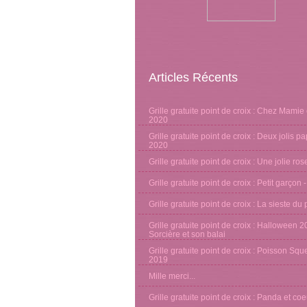
Articles Récents
Grille gratuite point de croix : Chez Mamie 
2020
Grille gratuite point de croix : Deux jolis pa
2020
Grille gratuite point de croix : Une jolie ro
Grille gratuite point de croix : Petit garçon 
Grille gratuite point de croix : La sieste d
Grille gratuite point de croix : Halloween 2
Sorcière et son balai
Grille gratuite point de croix : Poisson Sque
2019
Mille merci...
Grille gratuite point de croix : Panda et co