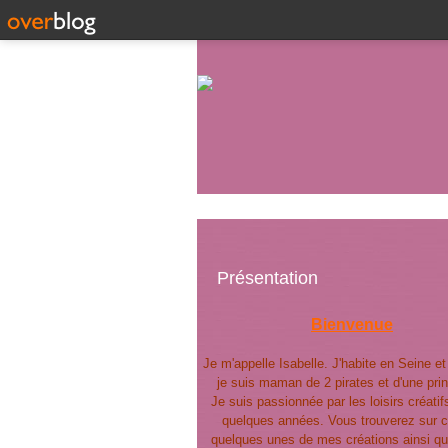
Présentation
Bienvenue
Je m'appelle Isabelle. J'habite en Seine e
je suis maman de 2 pirates et d'une pri
Je suis passionnée par les loisirs créatif
quelques années. Vous trouverez sur c
quelques unes de mes créations ainsi qu