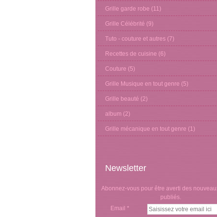
Grille garde robe
(11)
Grille Célébrité
(9)
Tuto - couture et autres
(7)
Recettes de cuisine
(6)
Couture
(5)
Grille Musique en tout genre
(5)
Grille beauté
(2)
album
(2)
Grille mécanique en tout genre
(1)
Newsletter
Abonnez-vous pour être averti des nouveaux
publiés.
Email