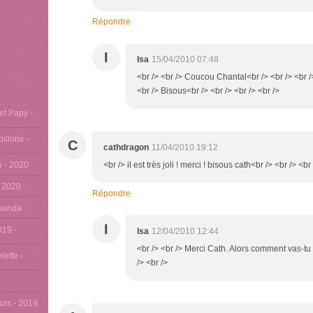
Répondre
I
Isa
15/04/2010 07:48
<br /> <br /> Coucou Chantal<br /> <br /> <br /
<br /> Bisous<br /> <br /> <br /> <br />
et Papy -
pillons -
C
cathdragon
11/04/2010 19:12
se - 2020
<br /> il est très joli ! merci ! bisous cath<br /> <br /> <br
- 2020
Répondre
u panda
I
019 -
Isa
12/04/2010 12:44
<br /> <br /> Merci Cath. Alors comment vas-tu ?
lette -
/> <br />
eurs - 2019