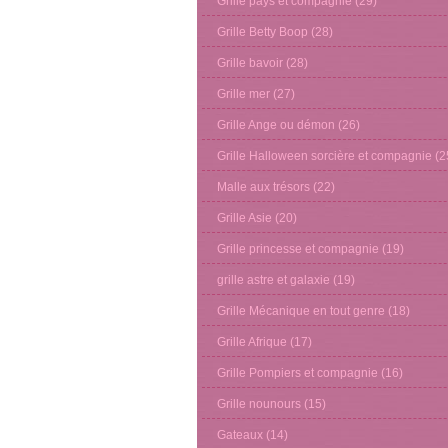
Grille pays et compagnie
(29)
Grille Betty Boop
(28)
Grille bavoir
(28)
Grille mer
(27)
Grille Ange ou démon
(26)
Grille Halloween sorcière et compagnie
(2
Malle aux trésors
(22)
Grille Asie
(20)
Grille princesse et compagnie
(19)
grille astre et galaxie
(19)
Grille Mécanique en tout genre
(18)
Grille Afrique
(17)
Grille Pompiers et compagnie
(16)
Grille nounours
(15)
Gateaux
(14)