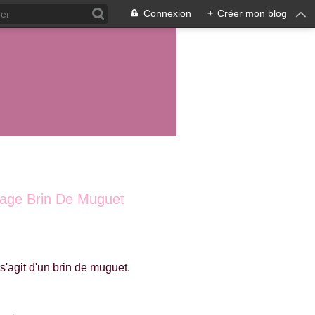
Connexion
+
Créer mon blog
 Page Brin De Muguet
s'agit d'un brin de muguet.