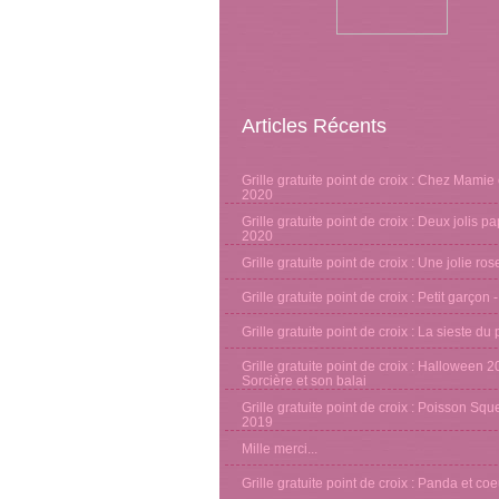
Articles Récents
Grille gratuite point de croix : Chez Mamie 
2020
Grille gratuite point de croix : Deux jolis pa
2020
Grille gratuite point de croix : Une jolie ro
Grille gratuite point de croix : Petit garçon 
Grille gratuite point de croix : La sieste d
Grille gratuite point de croix : Halloween 2
Sorcière et son balai
Grille gratuite point de croix : Poisson Sque
2019
Mille merci...
Grille gratuite point de croix : Panda et co