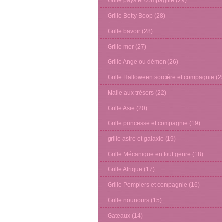
Grille pays et compagnie
(29)
Grille Betty Boop
(28)
Grille bavoir
(28)
Grille mer
(27)
Grille Ange ou démon
(26)
Grille Halloween sorcière et compagnie
(2
Malle aux trésors
(22)
Grille Asie
(20)
Grille princesse et compagnie
(19)
grille astre et galaxie
(19)
Grille Mécanique en tout genre
(18)
Grille Afrique
(17)
Grille Pompiers et compagnie
(16)
Grille nounours
(15)
Gateaux
(14)