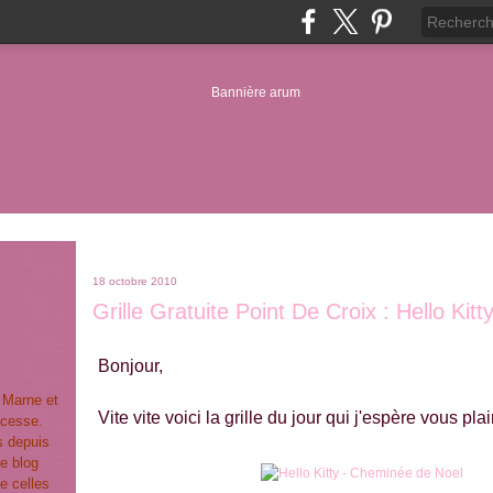
18 octobre 2010
Grille Gratuite Point De Croix : Hello Ki
Bonjour,
t Marne et
Vite vite voici la grille du jour qui j'espère vous plai
ncesse.
s depuis
e blog
e celles