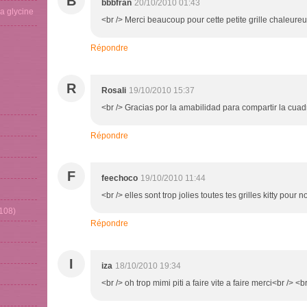
B
bbbfran
20/10/2010 01:43
La glycine
<br /> Merci beaucoup pour cette petite grille chaleureus
Répondre
R
Rosali
19/10/2010 15:37
<br /> Gracias por la amabilidad para compartir la cuadrí
Répondre
F
feechoco
19/10/2010 11:44
<br /> elles sont trop jolies toutes tes grilles kitty pour n
108)
Répondre
I
iza
18/10/2010 19:34
<br /> oh trop mimi piti a faire vite a faire merci<br /> <br