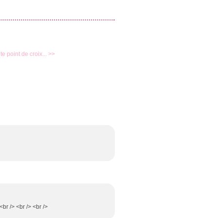
ite point de croix... >>
br /> <br /> <br />