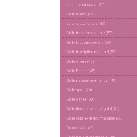
grille amour coeur
(81)
Grille disney
(75)
Loisir créatif divers
(63)
Grille fée et compagnie
(57)
Grille broderie couture
(55)
Grille inscription alphabet
(50)
Grille divers
(46)
Grille France
(45)
Grille naissance enfance
(40)
Grille sport
(40)
Grille danse
(33)
Grille fleurs et autre végétal
(31)
Grille cuisine et gourmandise
(30)
Récapitulatif
(30)