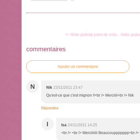
<< Grille gratuite point de croix...
Grille gratu
commentaires
Ajouter un commentaire
N
Nik
23/11/2011 23:47
Qu'est-ce que c'est mignon !!<br /> Merciiii<br /> Nik
Répondre
I
Isa
24/11/2011 14:25
<br /> <br /> Merciiiiiii Beaucouppppppp<br /> <