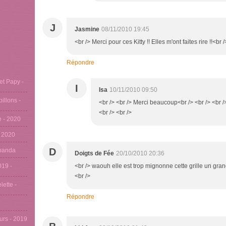
J
Jasmine
08/11/2010 19:45
<br /> Merci pour ces Kitty !! Elles m'ont faites rire !!<br
Répondre
et Papy -
I
Isa
10/11/2010 09:50
pillons -
<br /> <br /> Merci beaucoup<br /> <br /> <br 
<br /> <br />
se - 2020
- 2020
D
u panda
Doigts de Fée
20/10/2010 20:36
019 -
<br /> waouh elle est trop mignonne cette grille un gran
<br />
lette -
Répondre
eurs - 2019