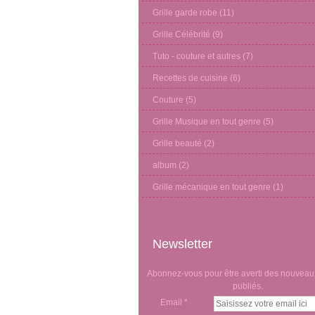
Grille garde robe
(11)
Grille Célébrité
(9)
Tuto - couture et autres
(7)
Recettes de cuisine
(6)
Couture
(5)
Grille Musique en tout genre
(5)
Grille beauté
(2)
album
(2)
Grille mécanique en tout genre
(1)
Newsletter
Abonnez-vous pour être averti des nouveaux
publiés.
Email