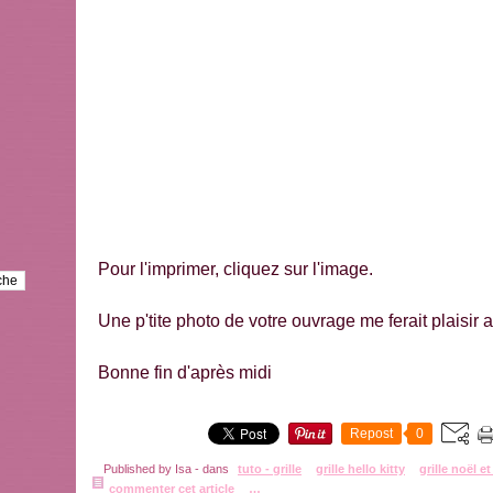
Pour l'imprimer, cliquez sur l'image.
Une p'tite photo de votre ouvrage me ferait plaisir 
Bonne fin d'après midi
Repost
0
Published by Isa
-
dans
tuto - grille
grille hello kitty
grille noël e
commenter cet article
…