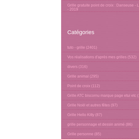
Grille gratuite point de croix : Danseuse - 
- 2019
Catégories
tuto - grille
(2401)
Vos réalisations d'après mes grilles
(532)
divers
(316)
Grille animal
(295)
Point de croix
(112)
Grille ATC biscornu marque page etui etc
(
Grille Noël et autres fêtes
(97)
Grille Hello Kitty
(87)
grille personnage et dessin animé
(86)
Grille personne
(85)