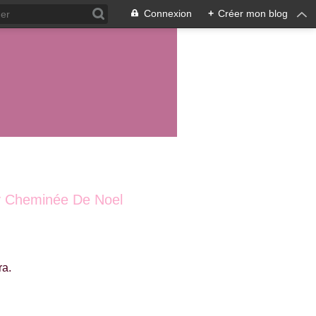
Connexion
+
Créer mon blog
tty Cheminée De Noel
ra.