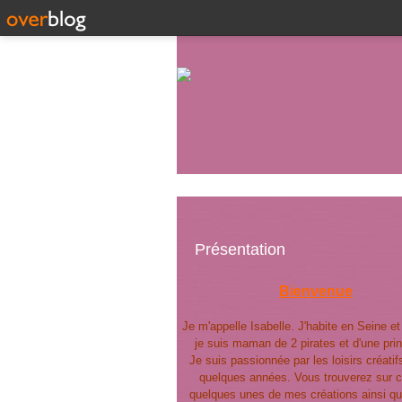
Présentation
Bienvenue
Je m'appelle Isabelle. J'habite en Seine e
je suis maman de 2 pirates et d'une pri
Je suis passionnée par les loisirs créatif
quelques années. Vous trouverez sur c
quelques unes de mes créations ainsi qu