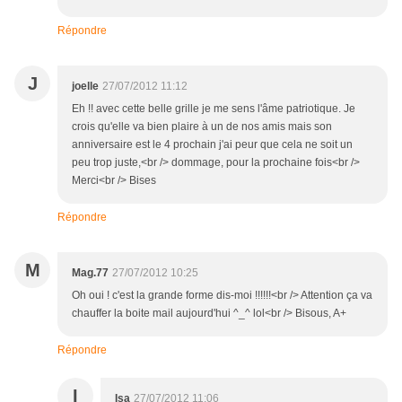
Répondre
J
joelle
27/07/2012 11:12
Eh !! avec cette belle grille je me sens l'âme patriotique. Je
crois qu'elle va bien plaire à un de nos amis mais son
anniversaire est le 4 prochain j'ai peur que cela ne soit un
peu trop juste,<br /> dommage, pour la prochaine fois<br />
Merci<br /> Bises
Répondre
M
Mag.77
27/07/2012 10:25
Oh oui ! c'est la grande forme dis-moi !!!!!!<br /> Attention ça va
chauffer la boite mail aujourd'hui ^_^ lol<br /> Bisous, A+
Répondre
I
Isa
27/07/2012 11:06