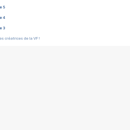
e 5
e 4
e 3
s créatrices de la VF !
e 2
e 1
e Mektoub My Love arrive enfin ! Rencontre avec Shaïn Boumedine et Sal
i : après Toni en famille
elle réalise le bouleversant Dites lui que je l'aime
ais ! Rencontre autour de Vie privée de Rebecca Zlotowski
 de Marguerite, Grave... Rencontre avec Ella Rumpf
 Les Rêveurs, un film intime sur la santé mentale