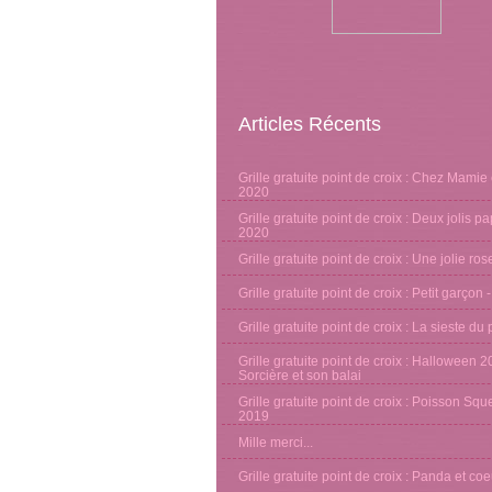
Articles Récents
Grille gratuite point de croix : Chez Mamie 
2020
Grille gratuite point de croix : Deux jolis pa
2020
Grille gratuite point de croix : Une jolie ro
Grille gratuite point de croix : Petit garçon 
Grille gratuite point de croix : La sieste d
Grille gratuite point de croix : Halloween 2
Sorcière et son balai
Grille gratuite point de croix : Poisson Sque
2019
Mille merci...
Grille gratuite point de croix : Panda et co