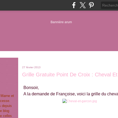
27 février 2013
Grille Gratuite Point De Croix : Cheval E
Bonsoir,
A la demande de Françoise, voici la grille du chev
t Marne et
ncesse.
s depuis
e blog
e celles