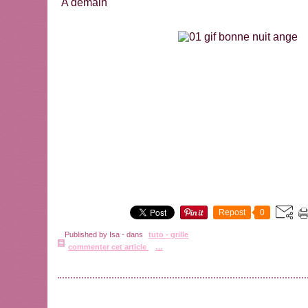
A demain
Repost
0
Published by Isa
-
dans
tuto - grille
commenter cet article
…