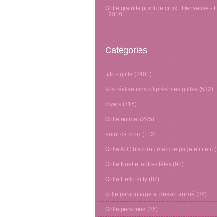
Grille gratuite point de croix : Danseuse - 
- 2019
Catégories
tuto - grille
(2401)
Vos réalisations d'après mes grilles
(532)
divers
(316)
Grille animal
(295)
Point de croix
(112)
Grille ATC biscornu marque page etui etc
(
Grille Noël et autres fêtes
(97)
Grille Hello Kitty
(87)
grille personnage et dessin animé
(86)
Grille personne
(85)