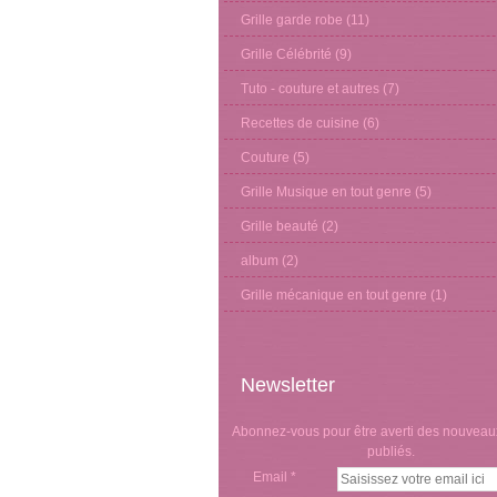
Grille garde robe
(11)
Grille Célébrité
(9)
Tuto - couture et autres
(7)
Recettes de cuisine
(6)
Couture
(5)
Grille Musique en tout genre
(5)
Grille beauté
(2)
album
(2)
Grille mécanique en tout genre
(1)
Newsletter
Abonnez-vous pour être averti des nouveaux
publiés.
Email