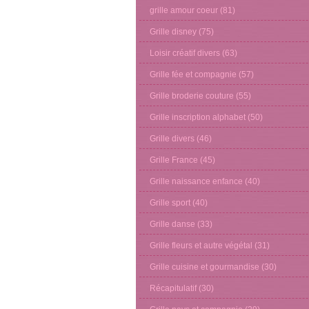
grille amour coeur
(81)
Grille disney
(75)
Loisir créatif divers
(63)
Grille fée et compagnie
(57)
Grille broderie couture
(55)
Grille inscription alphabet
(50)
Grille divers
(46)
Grille France
(45)
Grille naissance enfance
(40)
Grille sport
(40)
Grille danse
(33)
Grille fleurs et autre végétal
(31)
Grille cuisine et gourmandise
(30)
Récapitulatif
(30)