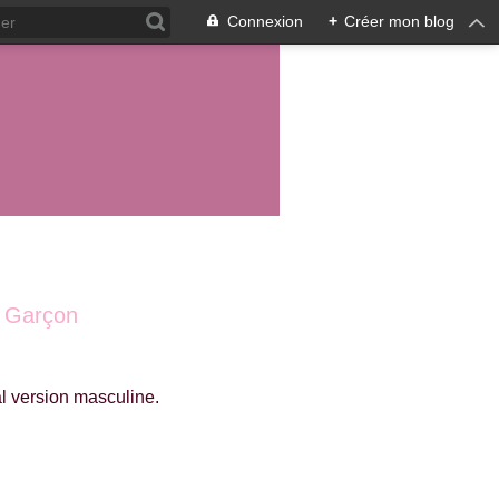
Connexion
+
Créer mon blog
t Garçon
al version masculine.