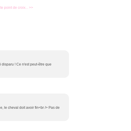
ite point de croix... >>
i disparu ! Ce n'est peut-être que
le, le cheval doit avoir fin<br /> Pas de