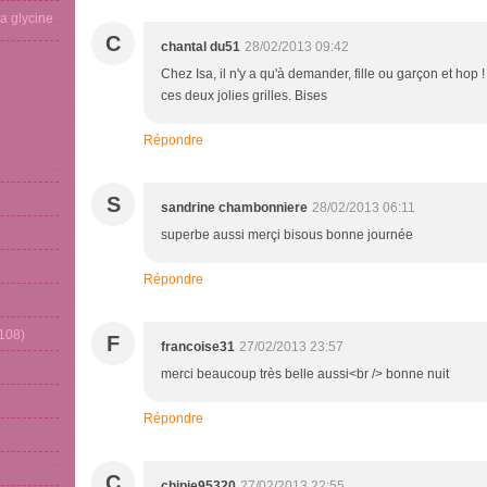
La glycine
C
chantal du51
28/02/2013 09:42
Chez Isa, il n'y a qu'à demander, fille ou garçon et hop 
ces deux jolies grilles. Bises
Répondre
S
sandrine chambonniere
28/02/2013 06:11
superbe aussi merçi bisous bonne journée
Répondre
108)
F
francoise31
27/02/2013 23:57
merci beaucoup très belle aussi<br /> bonne nuit
Répondre
C
chipie95320
27/02/2013 22:55