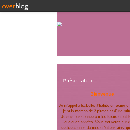
Présentation
Bienvenue
Je m'appelle Isabelle. J'habite en Seine e
je suis maman de 2 pirates et d'une pri
Je suis passionnée par les loisirs créatif
quelques années. Vous trouverez sur c
quelques unes de mes créations ainsi qu