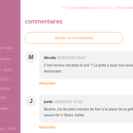
<< Grille gratuite point de croix...
Grille gratu
commentaires
Ajouter un commentaire
et Papy -
M
Mireille
01/03/2013 19:47
pillons -
C'est l'amour est dans le pré ? La grille a pour moi auss
se - 2020
temporaire.
- 2020
Répondre
u panda
019 -
J
joelle
28/02/2013 15:53
lette -
BIzarre, j'ai de jolies meules de foin à la place de la gril
soucis<br /> Bises Joëlle
Répondre
eurs - 2019