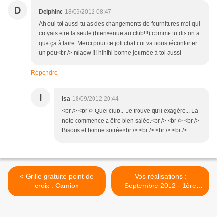
D
Delphine
18/09/2012 08:47
Ah oui toi aussi tu as des changements de fournitures moi qui
croyais être la seule (bienvenue au club!!!) comme tu dis on a
que ça à faire. Merci pour ce joli chat qui va nous réconforter
un peu<br /> miaow !!! hihihi bonne journée à toi aussi
Répondre
I
Isa
18/09/2012 20:44
<br /> <br /> Quel club... Je trouve qu'il exagère... La
note commence a être bien salée.<br /> <br /> <br />
Bisous et bonne soirée<br /> <br /> <br /> <br />
< Grille gratuite point de
Vos réalisations :
croix : Camion
Septembre 2012 - 1ère
partie >