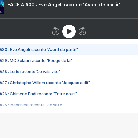
FACE A #30 : Eve Angeli raconte "Avant de partir"
#30 : Eve Angeli raconte "Avant de partir"
#29 : MC Solaar raconte "Bouge de là"
28 : Lorie raconte "Je vais vite"
#27 : Christophe Willem raconte "Jacques a dit"
#26 : Chimène Badi raconte "Entre nous"
#25 : Indochine raconte "3e sexe"
#24 : Zaho raconte "C'est chelou"
#23 : Patrick Bruel raconte "Au café des délices"