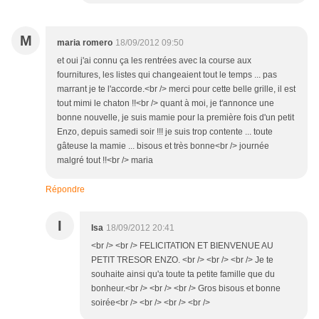
M
maria romero
18/09/2012 09:50
et oui j'ai connu ça les rentrées avec la course aux
fournitures, les listes qui changeaient tout le temps ... pas
marrant je te l'accorde.<br /> merci pour cette belle grille, il est
tout mimi le chaton !!<br /> quant à moi, je t'annonce une
bonne nouvelle, je suis mamie pour la première fois d'un petit
Enzo, depuis samedi soir !!! je suis trop contente ... toute
gâteuse la mamie ... bisous et très bonne<br /> journée
malgré tout !!<br /> maria
Répondre
I
Isa
18/09/2012 20:41
<br /> <br /> FELICITATION ET BIENVENUE AU
PETIT TRESOR ENZO. <br /> <br /> <br /> Je te
souhaite ainsi qu'a toute ta petite famille que du
bonheur.<br /> <br /> <br /> Gros bisous et bonne
soirée<br /> <br /> <br /> <br />