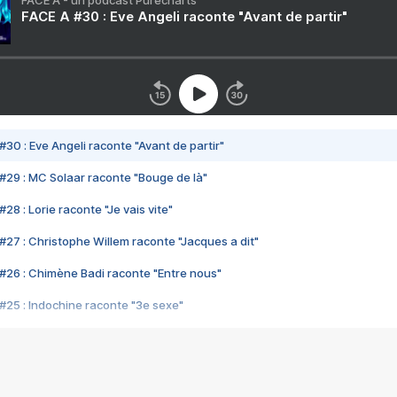
FACE A - un podcast Purecharts
FACE A #30 : Eve Angeli raconte "Avant de partir"
#30 : Eve Angeli raconte "Avant de partir"
#29 : MC Solaar raconte "Bouge de là"
28 : Lorie raconte "Je vais vite"
#27 : Christophe Willem raconte "Jacques a dit"
#26 : Chimène Badi raconte "Entre nous"
#25 : Indochine raconte "3e sexe"
#24 : Zaho raconte "C'est chelou"
#23 : Patrick Bruel raconte "Au café des délices"