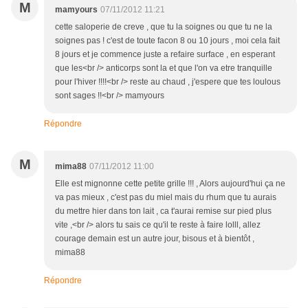
M
mamyours
07/11/2012 11:21
cette saloperie de creve , que tu la soignes ou que tu ne la
soignes pas ! c'est de toute facon 8 ou 10 jours , moi cela fait
8 jours et je commence juste a refaire surface , en esperant
que les<br /> anticorps sont la et que l'on va etre tranquille
pour l'hiver !!!!<br /> reste au chaud , j'espere que tes loulous
sont sages !!<br /> mamyours
Répondre
M
mima88
07/11/2012 11:00
Elle est mignonne cette petite grille !!! , Alors aujourd'hui ça ne
va pas mieux , c'est pas du miel mais du rhum que tu aurais
du mettre hier dans ton lait , ca t'aurai remise sur pied plus
vite ,<br /> alors tu sais ce qu'il te reste à faire lolll, allez
courage demain est un autre jour, bisous et à bientôt ,
mima88
Répondre