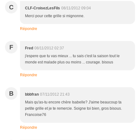
C
CLF-CroisezLesFils
08/11/2012 09:04
Merci pour cette grille si mignonne.
Répondre
F
Fred
08/11/2012 02:37
j'espere que tu vas mieux ... tu sais c'est la saison tout le
monde est malade plus ou moins ... courage. bisous
Répondre
B
bbbfran
07/11/2012 21:43
Mais qu'as-tu encore chère Isabelle? J'aime beaucoup ta
petite grille et je te remercie. Soigne toi bien, gros bisous.
Francoise76
Répondre