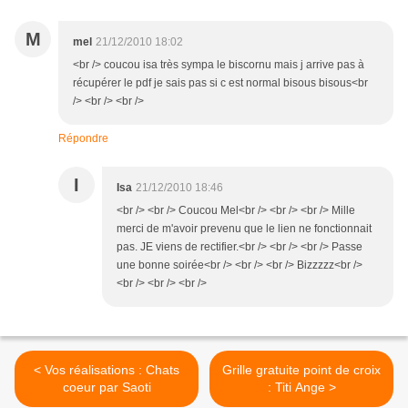
M
mel
21/12/2010 18:02
<br /> coucou isa très sympa le biscornu mais j arrive pas à
récupérer le pdf je sais pas si c est normal bisous bisous<br
/> <br /> <br />
Répondre
I
Isa
21/12/2010 18:46
<br /> <br /> Coucou Mel<br /> <br /> <br /> Mille
merci de m'avoir prevenu que le lien ne fonctionnait
pas. JE viens de rectifier.<br /> <br /> <br /> Passe
une bonne soirée<br /> <br /> <br /> Bizzzzz<br />
<br /> <br /> <br />
< Vos réalisations : Chats
Grille gratuite point de croix
coeur par Saoti
: Titi Ange >