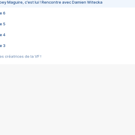
bey Maguire, c'est lui ! Rencontre avec Damien Witecka
e 6
e 5
e 4
e 3
s créatrices de la VF !
e 2
e 1
e Mektoub My Love arrive enfin ! Rencontre avec Shaïn Boumedine et Sal
i : après Toni en famille
elle réalise le bouleversant Dites lui que je l'aime
ais ! Rencontre autour de Vie privée de Rebecca Zlotowski
 de Marguerite, Grave... Rencontre avec Ella Rumpf