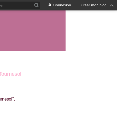
Connexion
+
Créer mon blog
 Tournesol
rnesol".