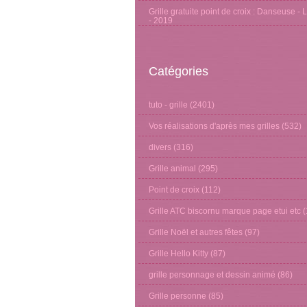
Grille gratuite point de croix : Danseuse - 
- 2019
Catégories
tuto - grille
(2401)
Vos réalisations d'après mes grilles
(532)
divers
(316)
Grille animal
(295)
Point de croix
(112)
Grille ATC biscornu marque page etui etc
(
Grille Noël et autres fêtes
(97)
Grille Hello Kitty
(87)
grille personnage et dessin animé
(86)
Grille personne
(85)