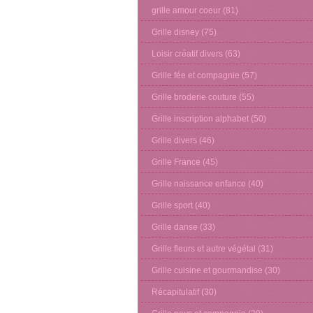
grille amour coeur
(81)
Grille disney
(75)
Loisir créatif divers
(63)
Grille fée et compagnie
(57)
Grille broderie couture
(55)
Grille inscription alphabet
(50)
Grille divers
(46)
Grille France
(45)
Grille naissance enfance
(40)
Grille sport
(40)
Grille danse
(33)
Grille fleurs et autre végétal
(31)
Grille cuisine et gourmandise
(30)
Récapitulatif
(30)