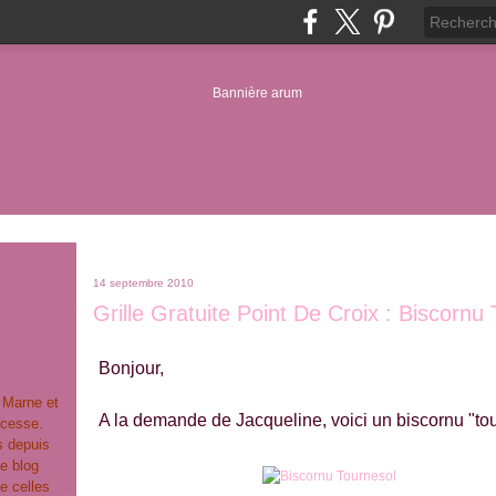
14 septembre 2010
Grille Gratuite Point De Croix : Biscornu
Bonjour,
t Marne et
A la demande de Jacqueline, voici un biscornu "tou
ncesse.
s depuis
e blog
e celles