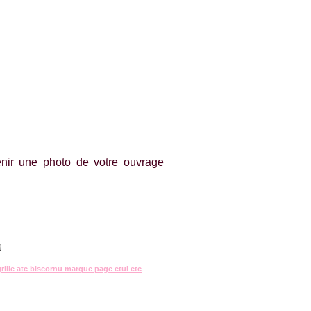
nir une photo de votre ouvrage
grille atc biscornu marque page etui etc