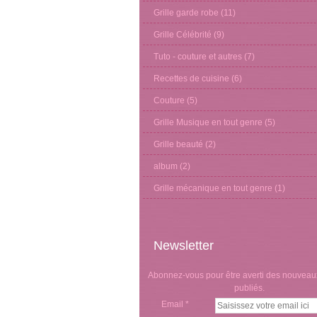
Grille garde robe
(11)
Grille Célébrité
(9)
Tuto - couture et autres
(7)
Recettes de cuisine
(6)
Couture
(5)
Grille Musique en tout genre
(5)
Grille beauté
(2)
album
(2)
Grille mécanique en tout genre
(1)
Newsletter
Abonnez-vous pour être averti des nouveaux
publiés.
Email