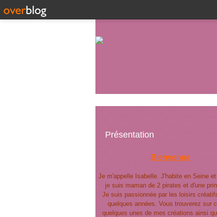
Présentation
Bienvenue
Je m'appelle Isabelle. J'habite en Seine e
je suis maman de 2 pirates et d'une pri
Je suis passionnée par les loisirs créatif
quelques années. Vous trouverez sur c
quelques unes de mes créations ainsi qu