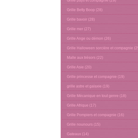
Grille pays et compagnie
(29)
Grille Betty Boop
(28)
Grille bavoir
(28)
Grille mer
(27)
Grille Ange ou démon
(26)
Grille Halloween sorcière et compagnie
(2
Malle aux trésors
(22)
Grille Asie
(20)
Grille princesse et compagnie
(19)
grille astre et galaxie
(19)
Grille Mécanique en tout genre
(18)
Grille Afrique
(17)
Grille Pompiers et compagnie
(16)
Grille nounours
(15)
Gateaux
(14)