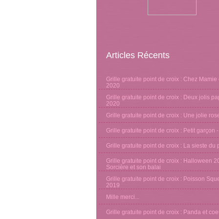
Articles Récents
Grille gratuite point de croix : Chez Mamie 
2020
Grille gratuite point de croix : Deux jolis pa
2020
Grille gratuite point de croix : Une jolie ro
Grille gratuite point de croix : Petit garçon 
Grille gratuite point de croix : La sieste d
Grille gratuite point de croix : Halloween 2
Sorcière et son balai
Grille gratuite point de croix : Poisson Sque
2019
Mille merci...
Grille gratuite point de croix : Panda et co