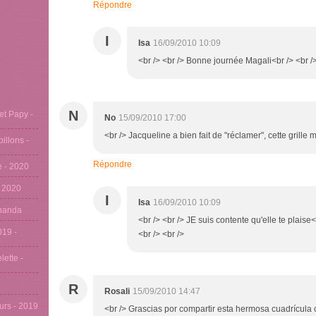
Répondre
I
Isa
16/09/2010 10:09
<br /> <br /> Bonne journée Magali<br /> <br />
N
et Papy -
No
15/09/2010 17:00
<br /> Jacqueline a bien fait de "réclamer", cette grille 
pillons -
Répondre
se - 2020
- 2020
I
Isa
16/09/2010 10:09
u panda
<br /> <br /> JE suis contente qu'elle te plaise<b
019 -
<br /> <br />
lette -
R
Rosali
15/09/2010 14:47
eurs - 2019
<br /> Grascias por compartir esta hermosa cuadrícula