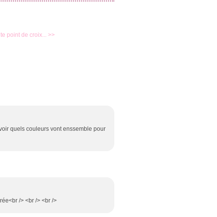
ite point de croix... >>
avoir quels couleurs vont enssemble pour
ée<br /> <br /> <br />