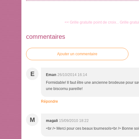
<< Grille gratuite point de croix...
Grille gratu
commentaires
Ajouter un commentaire
E
Eman
26/10/2014 16:14
Formidable! Il faut être une ancienne brodeuse pour s
une biscornu pareille!
Répondre
M
magali
15/09/2010 18:22
<br /> Merci pour ces beaux tournesols<br /> Bonne soir