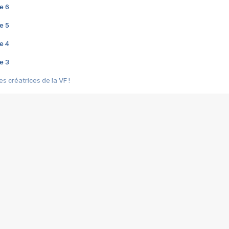
e 6
e 5
e 4
e 3
s créatrices de la VF !
e 2
e 1
e Mektoub My Love arrive enfin ! Rencontre avec Shaïn Boumedine et Sal
i : après Toni en famille
elle réalise le bouleversant Dites lui que je l'aime
ais ! Rencontre autour de Vie privée de Rebecca Zlotowski
 de Marguerite, Grave... Rencontre avec Ella Rumpf
 Les Rêveurs, un film intime sur la santé mentale