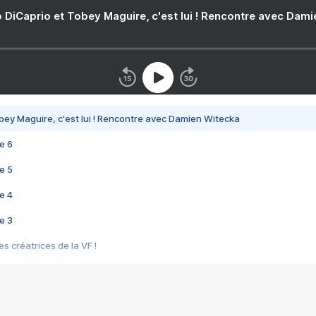
 DiCaprio et Tobey Maguire, c'est lui ! Rencontre avec Dam
bey Maguire, c'est lui ! Rencontre avec Damien Witecka
e 6
e 5
e 4
e 3
s créatrices de la VF !
e 2
e 1