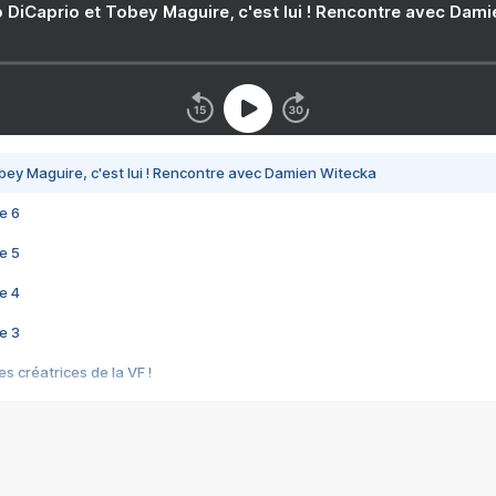
 DiCaprio et Tobey Maguire, c'est lui ! Rencontre avec Dam
bey Maguire, c'est lui ! Rencontre avec Damien Witecka
e 6
e 5
e 4
e 3
s créatrices de la VF !
e 2
e 1
e Mektoub My Love arrive enfin ! Rencontre avec Shaïn Boumedine et Sal