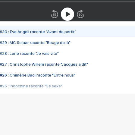
#30 : Eve Angeli raconte "Avant de partir"
#29 : MC Solaar raconte "Bouge de là"
28 : Lorie raconte "Je vais vite"
#27 : Christophe Willem raconte "Jacques a dit"
#26 : Chimène Badi raconte "Entre nous"
#25 : Indochine raconte "3e sexe"
#24 : Zaho raconte "C'est chelou"
#23 : Patrick Bruel raconte "Au café des délices"
#22 : Kyo raconte "Le chemin"
#21 : Nolwenn Leroy raconte "Cassé"