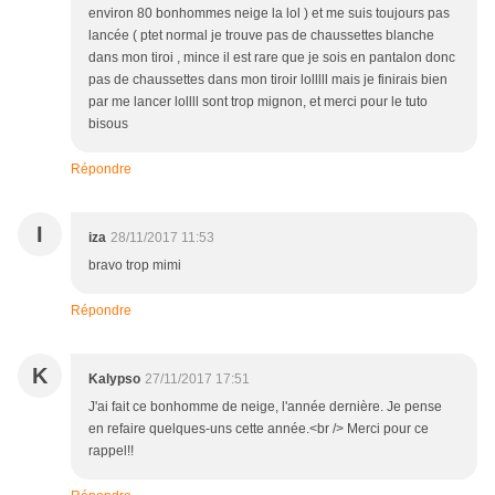
environ 80 bonhommes neige la lol ) et me suis toujours pas
lancée ( ptet normal je trouve pas de chaussettes blanche
dans mon tiroi , mince il est rare que je sois en pantalon donc
pas de chaussettes dans mon tiroir lolllll mais je finirais bien
par me lancer lollll sont trop mignon, et merci pour le tuto
bisous
Répondre
I
iza
28/11/2017 11:53
bravo trop mimi
Répondre
K
Kalypso
27/11/2017 17:51
J'ai fait ce bonhomme de neige, l'année dernière. Je pense
en refaire quelques-uns cette année.<br /> Merci pour ce
rappel!!