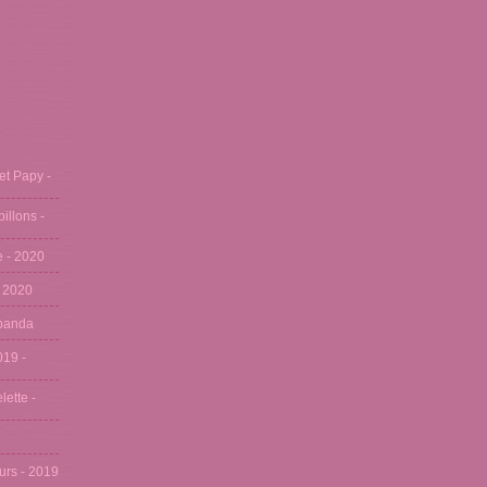
et Papy -
pillons -
se - 2020
- 2020
u panda
019 -
lette -
eurs - 2019