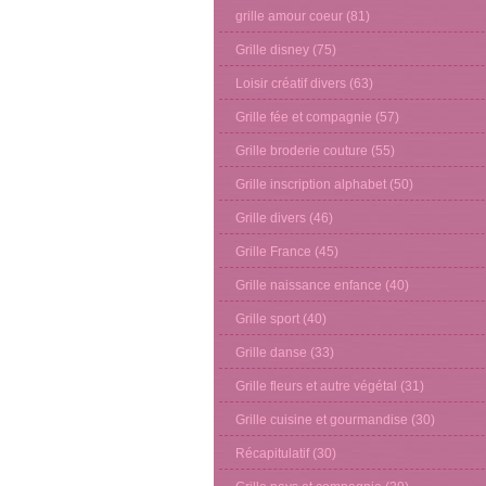
grille amour coeur
(81)
Grille disney
(75)
Loisir créatif divers
(63)
Grille fée et compagnie
(57)
Grille broderie couture
(55)
Grille inscription alphabet
(50)
Grille divers
(46)
Grille France
(45)
Grille naissance enfance
(40)
Grille sport
(40)
Grille danse
(33)
Grille fleurs et autre végétal
(31)
Grille cuisine et gourmandise
(30)
Récapitulatif
(30)