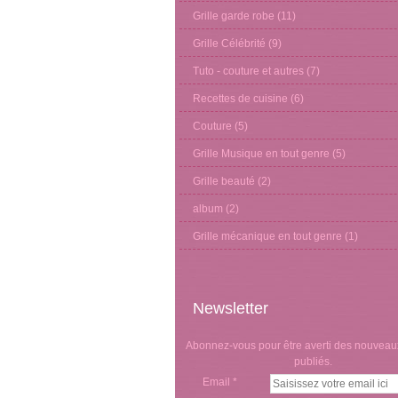
Grille garde robe
(11)
Grille Célébrité
(9)
Tuto - couture et autres
(7)
Recettes de cuisine
(6)
Couture
(5)
Grille Musique en tout genre
(5)
Grille beauté
(2)
album
(2)
Grille mécanique en tout genre
(1)
Newsletter
Abonnez-vous pour être averti des nouveaux
publiés.
Email