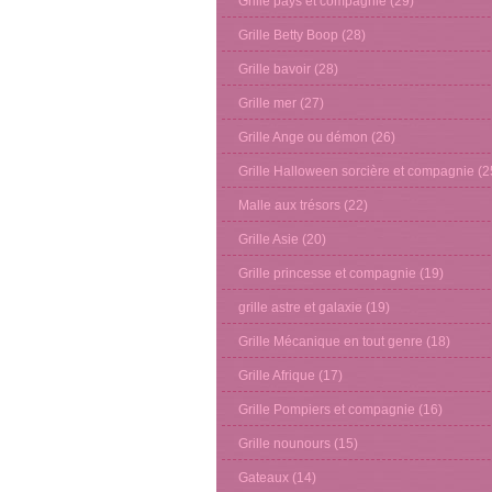
Grille pays et compagnie
(29)
Grille Betty Boop
(28)
Grille bavoir
(28)
Grille mer
(27)
Grille Ange ou démon
(26)
Grille Halloween sorcière et compagnie
(2
Malle aux trésors
(22)
Grille Asie
(20)
Grille princesse et compagnie
(19)
grille astre et galaxie
(19)
Grille Mécanique en tout genre
(18)
Grille Afrique
(17)
Grille Pompiers et compagnie
(16)
Grille nounours
(15)
Gateaux
(14)