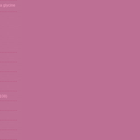
La glycine
108)