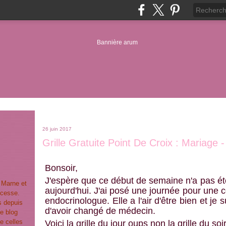
26 juin 2017
Grille Gratuite Point De Croix : Mariage
Bonsoir,
J'espère que ce début de semaine n'a pas été 
t Marne et
aujourd'hui. J'ai posé une journée pour une 
ncesse.
endocrinologue. Elle a l'air d'être bien et je
s depuis
d'avoir changé de médecin.
e blog
e celles
Voici la grille du jour oups non la grille du soi