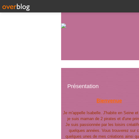
Présentation
Bienvenue
Je m'appelle Isabelle. J'habite en Seine e
je suis maman de 2 pirates et d'une pri
Je suis passionnée par les loisirs créatif
quelques années. Vous trouverez sur c
quelques unes de mes créations ainsi qu