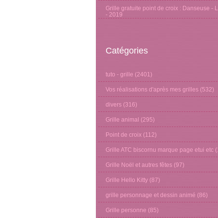
Grille gratuite point de croix : Danseuse - 
- 2019
Catégories
tuto - grille
(2401)
Vos réalisations d'après mes grilles
(532)
divers
(316)
Grille animal
(295)
Point de croix
(112)
Grille ATC biscornu marque page etui etc
(
Grille Noël et autres fêtes
(97)
Grille Hello Kitty
(87)
grille personnage et dessin animé
(86)
Grille personne
(85)