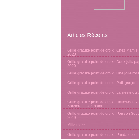
Articles Récents
Grille gratuite point de croix : Chez Mamie 
2020
Grille gratuite point de croix : Deux jolis pa
2020
Grille gratuite point de croix : Une jolie ro
Grille gratuite point de croix : Petit garçon 
Grille gratuite point de croix : La sieste d
Grille gratuite point de croix : Halloween 2
Sorcière et son balai
Grille gratuite point de croix : Poisson Sque
2019
Mille merci...
Grille gratuite point de croix : Panda et co