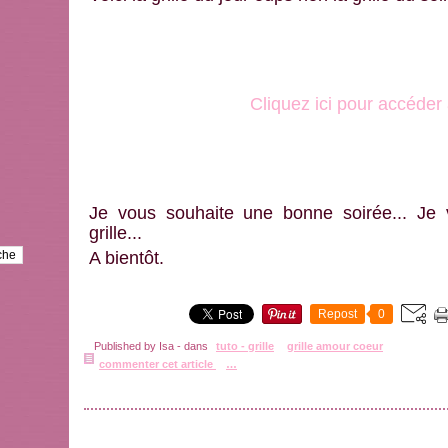
Cliquez ici pour accéder à
Je vous souhaite une bonne soirée... Je v
grille...
A bientôt.
Repost
0
Published by Isa
-
dans
tuto - grille
grille amour coeur
commenter cet article
…