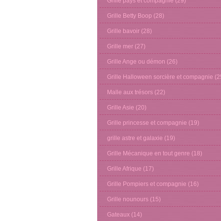
Grille pays et compagnie
(29)
Grille Betty Boop
(28)
Grille bavoir
(28)
Grille mer
(27)
Grille Ange ou démon
(26)
Grille Halloween sorcière et compagnie
(2
Malle aux trésors
(22)
Grille Asie
(20)
Grille princesse et compagnie
(19)
grille astre et galaxie
(19)
Grille Mécanique en tout genre
(18)
Grille Afrique
(17)
Grille Pompiers et compagnie
(16)
Grille nounours
(15)
Gateaux
(14)