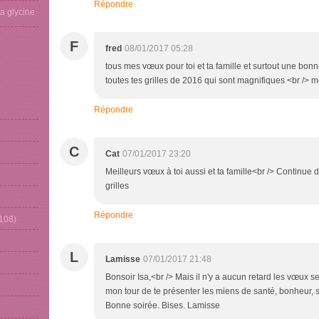
Répondre
La glycine
F
fred
08/01/2017 05:28
tous mes vœux pour toi et ta famille et surtout une bon
toutes tes grilles de 2016 qui sont magnifiques <br /> 
Répondre
C
Cat
07/01/2017 23:20
Meilleurs vœux à toi aussi et ta famille<br /> Continue d
grilles
Répondre
108)
L
Lamisse
07/01/2017 21:48
Bonsoir Isa,<br /> Mais il n'y a aucun retard les vœux se
mon tour de te présenter les miens de santé, bonheur, sér
Bonne soirée. Bises. Lamisse