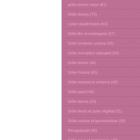
grille amour coeur
(81)
Grille disney
(75)
Loisir créatif divers
(63)
Grille fée et compagnie
(57)
Grille broderie couture
(55)
Grille inscription alphabet
(50)
Grille divers
(46)
Grille France
(45)
Grille naissance enfance
(40)
Grille sport
(40)
Grille danse
(33)
Grille fleurs et autre végétal
(31)
Grille cuisine et gourmandise
(30)
Récapitulatif
(30)