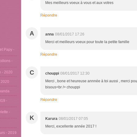
Mes meilleurs voeux à vous et aux votres
Répondre
A
anna
08/01/2017 17:26
Merci et meilleurs voeux pour toute la petite famille
et Papy -
Répondre
pillons -
C
se - 2020
chouppi
08/01/2017 12:30
Merci , bone et heureuse annnée à toi aussi , merci pour
- 2020
bisous<br /> chouppi
u panda
Répondre
019 -
lette -
K
Karura
08/01/2017 07:05
Merci, excellente année 2017 !
eurs - 2019