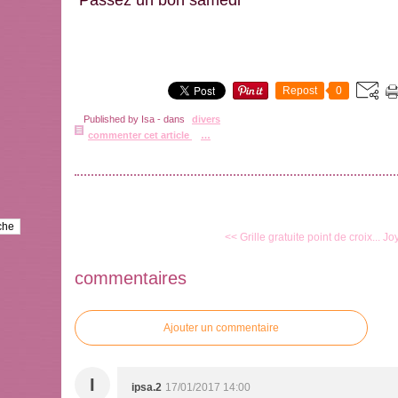
Passez un bon samedi
Repost
0
Published by Isa
-
dans
divers
commenter cet article
…
<< Grille gratuite point de croix...
Jo
commentaires
Ajouter un commentaire
I
ipsa.2
17/01/2017 14:00