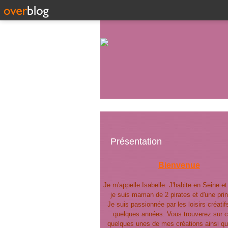
Présentation
Bienvenue
Je m'appelle Isabelle. J'habite en Seine e
je suis maman de 2 pirates et d'une pri
Je suis passionnée par les loisirs créatif
quelques années. Vous trouverez sur c
quelques unes de mes créations ainsi qu