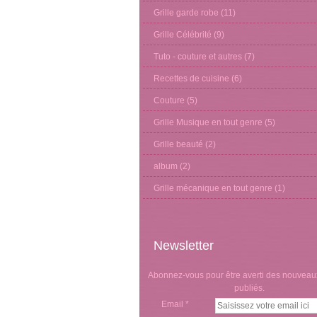
Grille garde robe
(11)
Grille Célébrité
(9)
Tuto - couture et autres
(7)
Recettes de cuisine
(6)
Couture
(5)
Grille Musique en tout genre
(5)
Grille beauté
(2)
album
(2)
Grille mécanique en tout genre
(1)
Newsletter
Abonnez-vous pour être averti des nouveaux
publiés.
Email