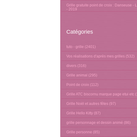
Grille gratuite point de croix : Danseuse - 
- 2019
Catégories
tuto - grille
(2401)
Vos réalisations d'après mes grilles
(532)
divers
(316)
Grille animal
(295)
Point de croix
(112)
Grille ATC biscornu marque page etui etc
(
Grille Noël et autres fêtes
(97)
Grille Hello Kitty
(87)
grille personnage et dessin animé
(86)
Grille personne
(85)