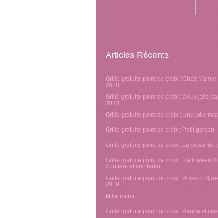
Articles Récents
Grille gratuite point de croix : Chez Mamie 
2020
Grille gratuite point de croix : Deux jolis pa
2020
Grille gratuite point de croix : Une jolie ro
Grille gratuite point de croix : Petit garçon 
Grille gratuite point de croix : La sieste d
Grille gratuite point de croix : Halloween 2
Sorcière et son balai
Grille gratuite point de croix : Poisson Sque
2019
Mille merci...
Grille gratuite point de croix : Panda et co