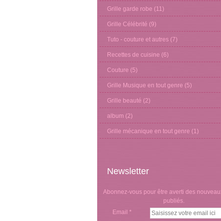
Grille garde robe
(11)
Grille Célébrité
(9)
Tuto - couture et autres
(7)
Recettes de cuisine
(6)
Couture
(5)
Grille Musique en tout genre
(5)
Grille beauté
(2)
album
(2)
Grille mécanique en tout genre
(1)
Newsletter
Abonnez-vous pour être averti des nouveaux
publiés.
Email