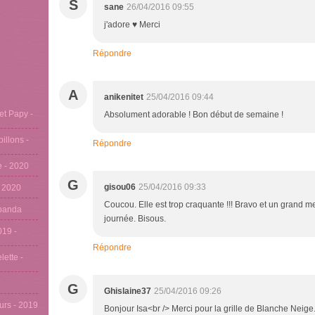
S
sane
26/04/2016 09:55
j'adore ♥ Merci
Répondre
A
anikenitet
25/04/2016 09:44
et Papy -
Absolument adorable ! Bon début de semaine !
pillons -
Répondre
se - 2020
G
gisou06
25/04/2016 09:33
- 2020
Coucou. Elle est trop craquante !!! Bravo et un grand me
u panda
journée. Bisous.
019 -
Répondre
lette -
G
Ghislaine37
25/04/2016 09:26
eurs - 2019
Bonjour Isa<br /> Merci pour la grille de Blanche Nei