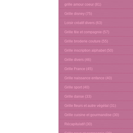
grille amour coeur
(81)
Grille disney
(75)
Loisir créatif divers
(63)
Grille fée et compagnie
(57)
Grille broderie couture
(55)
Grille inscription alphabet
(50)
Grille divers
(46)
Grille France
(45)
Grille naissance enfance
(40)
Grille sport
(40)
Grille danse
(33)
Grille fleurs et autre végétal
(31)
Grille cuisine et gourmandise
(30)
Récapitulatif
(30)