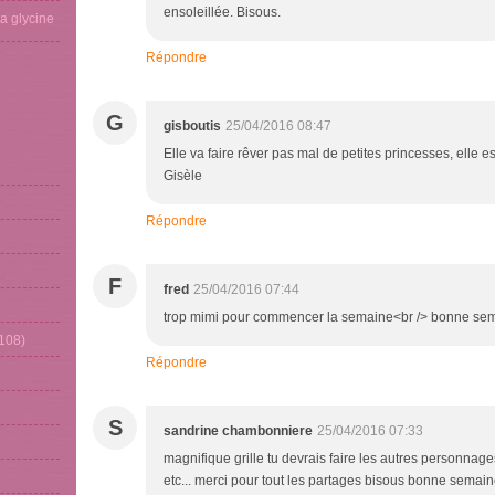
ensoleillée. Bisous.
La glycine
Répondre
G
gisboutis
25/04/2016 08:47
Elle va faire rêver pas mal de petites princesses, elle e
Gisèle
Répondre
F
fred
25/04/2016 07:44
trop mimi pour commencer la semaine<br /> bonne se
108)
Répondre
S
sandrine chambonniere
25/04/2016 07:33
magnifique grille tu devrais faire les autres personna
etc... merci pour tout les partages bisous bonne semai