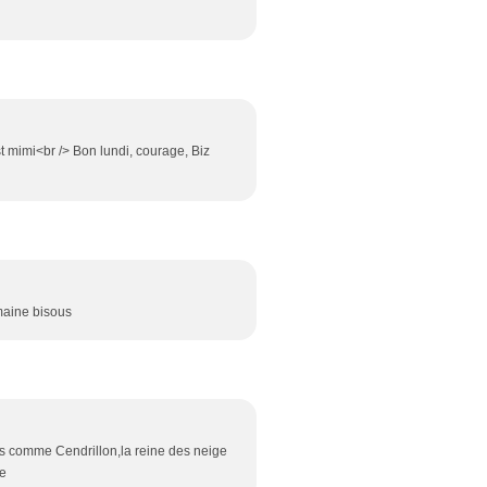
st mimi<br /> Bon lundi, courage, Biz
maine bisous
ges comme Cendrillon,la reine des neige
ne