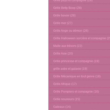
Grille pays et compagnie
(29)
Grille Betty Boop
(28)
Grille bavoir
(28)
Grille mer
(27)
Grille Ange ou démon
(26)
Grille Halloween sorcière et compagnie
(2
Malle aux trésors
(22)
Grille Asie
(20)
Grille princesse et compagnie
(19)
grille astre et galaxie
(19)
Grille Mécanique en tout genre
(18)
Grille Afrique
(17)
Grille Pompiers et compagnie
(16)
Grille nounours
(15)
Gateaux
(14)