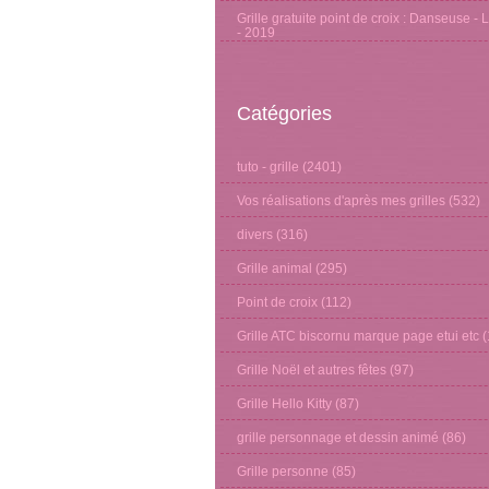
Grille gratuite point de croix : Danseuse - 
- 2019
Catégories
tuto - grille
(2401)
Vos réalisations d'après mes grilles
(532)
divers
(316)
Grille animal
(295)
Point de croix
(112)
Grille ATC biscornu marque page etui etc
(
Grille Noël et autres fêtes
(97)
Grille Hello Kitty
(87)
grille personnage et dessin animé
(86)
Grille personne
(85)