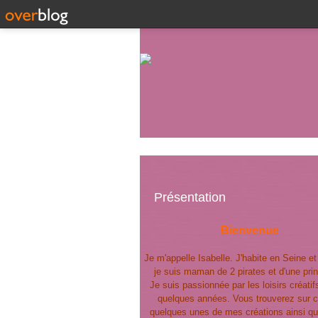
Présentation
Bienvenue
Je m'appelle Isabelle. J'habite en Seine e
je suis maman de 2 pirates et d'une pri
Je suis passionnée par les loisirs créatif
quelques années. Vous trouverez sur c
quelques unes de mes créations ainsi qu