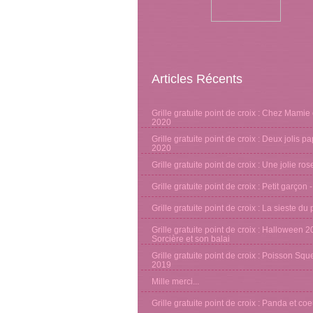
Articles Récents
Grille gratuite point de croix : Chez Mamie 
2020
Grille gratuite point de croix : Deux jolis pa
2020
Grille gratuite point de croix : Une jolie ro
Grille gratuite point de croix : Petit garçon 
Grille gratuite point de croix : La sieste d
Grille gratuite point de croix : Halloween 2
Sorcière et son balai
Grille gratuite point de croix : Poisson Sque
2019
Mille merci...
Grille gratuite point de croix : Panda et co