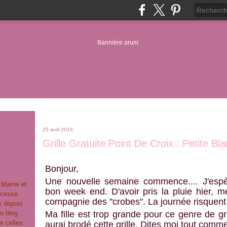
25 avril 2016
Grille Gratuite Point De Croix : Petite B
Bonjour,
Une nouvelle semaine commence.... J'esp
t Marne et
bon week end. D'avoir pris la pluie hier, m
ncesse.
compagnie des "crobes". La journée risquent 
s depuis
e blog
Ma fille est trop grande pour ce genre de gri
e celles
aurai brodé cette grille. Dites moi tout comm