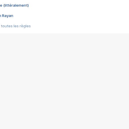
e (littéralement)
im Rayan
 toutes les règles
s les jeux vidéo
us choquant de Rockstar ? - Le scandale BULLY
e plus moche de Steam
du RÊVE tourne au CAUCHEMAR
pendant 8 heures
it… à tort
umiliés par un jeu vidéo
ire - Final Fantasy 8
ti un empire - Age of Empires