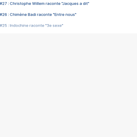
#27 : Christophe Willem raconte "Jacques a dit"
#26 : Chimène Badi raconte "Entre nous"
#25 : Indochine raconte "3e sexe"
#24 : Zaho raconte "C'est chelou"
#23 : Patrick Bruel raconte "Au café des délices"
#22 : Kyo raconte "Le chemin"
#21 : Nolwenn Leroy raconte "Cassé"
#20 : Patrick Hernandez raconte "Born to be alive"
#19 : Lorie raconte "Près de moi"
#18 : Michael Jones raconte "A nos actes manqués" (avec Jean-Jacque
#17 : Khaled raconte "Aïcha"
#16 : Corneille raconte "Parce qu'on vient de loin"
#15 : Indochine raconte "L'aventurier"