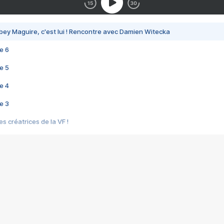
bey Maguire, c'est lui ! Rencontre avec Damien Witecka
e 6
e 5
e 4
e 3
s créatrices de la VF !
e 2
e 1
e Mektoub My Love arrive enfin ! Rencontre avec Shaïn Boumedine et Sal
i : après Toni en famille
elle réalise le bouleversant Dites lui que je l'aime