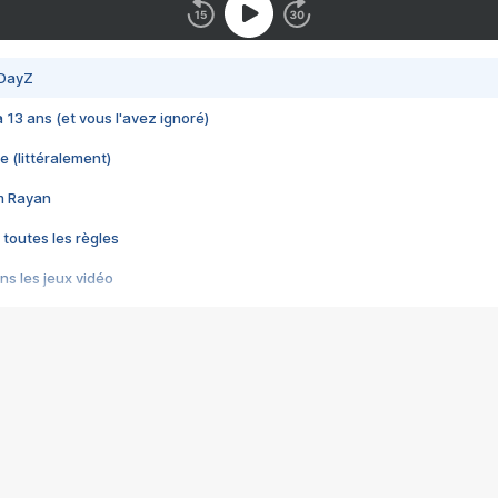
 DayZ
 a 13 ans (et vous l'avez ignoré)
e (littéralement)
im Rayan
 toutes les règles
s les jeux vidéo
us choquant de Rockstar ? - Le scandale BULLY
e plus moche de Steam
du RÊVE tourne au CAUCHEMAR
pendant 8 heures
it… à tort